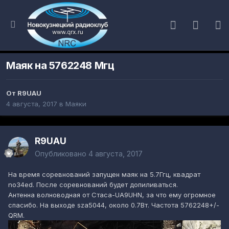
Маяк на 5762248 Мгц
От
R9UAU
4 августа, 2017
в
Маяки
R9UAU
Опубликовано
4 августа, 2017
На время соревнований запущен маяк на 5.7Ггц, квадрат
no34ed. После соревнований будет допиливаться.
Антенна волноводная от Стаса-UA9UHN, за что ему огромное
спасибо. На выходе sza5044, около 0.7Вт. Частота 5762248+/-
QRM.