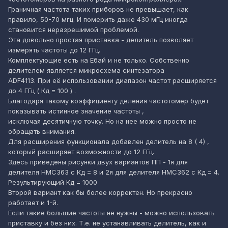
Граничная частота таких приборов не превышает, как
правило, 50-70 мгц. И померить даже 430 мГц иногда
становится неразрешимой проблемой.
Эта довольно простая приставка - делитель позволяет
измерять частоты до 12 ГГц.
Комплектующие есть на Ебай и не только. Собственно
делителем является микросхема синтезатора
ADF4113. При её использовании диапазон частот расширяется
до 4 ГГц ( Кд = 100 ) .
Благодаря такому коэффициенту деления частотомер будет
показывать истинное значение частоты ,
исключая десятичную точку. Но на нее можно просто не
обращать внимания.
Для расширения функционала добавлен делитель на 8 ( 4) ,
который расширяет возможности до 12 ГГц.
Здесь приведены рисунки двух вариантов ПП - 1я для
делителя HMC363 с Кд = 8 и 2я для делителя HMC362 с Кд = 4.
Результирующий Кд = 1000
Второй вариант как бы более корректен. Но прекрасно
работает и 1-й.
Если такие большие частоты не нужны - можно использовать
приставку и без них. Т.е. не устанавливать делитель, как и