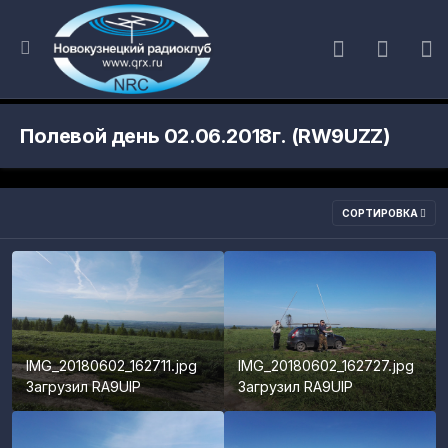
Полевой день 02.06.2018г. (RW9UZZ)
СОРТИРОВКА
IMG_20180602_162711.jpg
IMG_20180602_162727.jpg
Загрузил
RA9UIP
Загрузил
RA9UIP