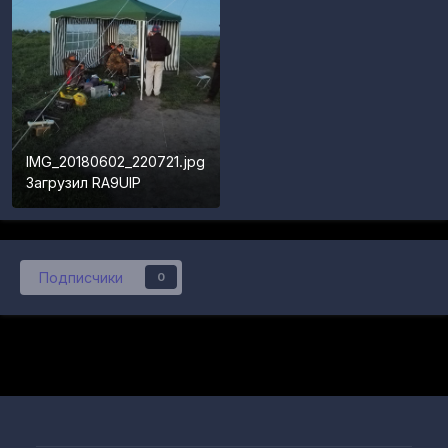
IMG_20180602_220721.jpg
Загрузил
RA9UIP
Подписчики
0