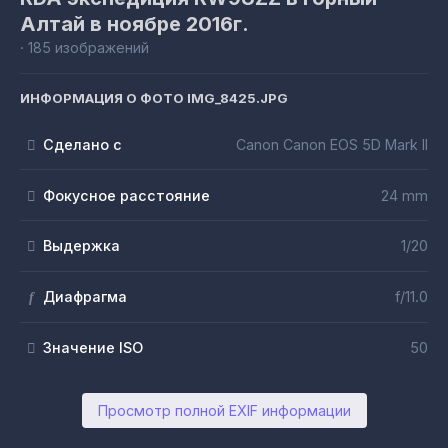
Алтай в ноябре 2016г.
· 185 изображений
ИНФОРМАЦИЯ О ФОТО IMG_8425.JPG
Сделано с
Canon Canon EOS 5D Mark II
Фокусное расстояние
24 mm
Выдержка
1/20
Диафрагма
f/11.0
f
Значение ISO
50
Просмотр полной EXIF информации