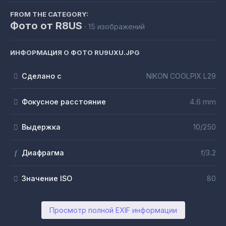
FROM THE CATEGORY:
Фото от R8US
· 15 изображений
ИНФОРМАЦИЯ О ФОТО RU9UXU.JPG
Сделано с
NIKON COOLPIX L29
Фокусное расстояние
4.6 mm
Выдержка
10/250
Диафрагма
f/3.2
f
Значение ISO
80
Просмотр полной EXIF информации