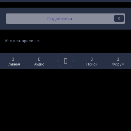
Подписчики
0
Комментариев нет
Главная
Аудио
Поиск
Форум
Язык
Обратная связь
Файлы cookie
Powered by Invision Community