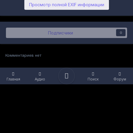
Просмотр полной EXIF информации
Подписчики
0
Комментариев нет
Главная
Аудио
Поиск
Форум
Язык
Обратная связь
Файлы cookie
Powered by Invision Community