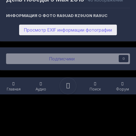
ИНФОРМАЦИЯ О ФОТО RA9UAD RZ9UGN RA9UC
Просмотр EXIF информации фотографии
Подписчики
0
Главная
Аудио
Поиск
Форум
Язык
Обратная связь
Файлы cookie
Powered by Invision Community