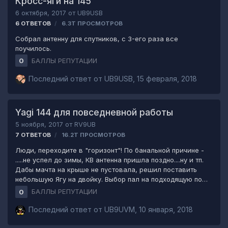
Кросс-яги на 145
6 октября, 2017
от
UB9USB
6
ОТВЕТОВ
6.3Т
ПРОСМОТРОВ
Собрал антенну для спутников, с 3-его раза все
поучилось.
БАЛЛЫ РЕПУТАЦИИ
0
Последний ответ от
UB9USB
,
15 февраля, 2018
Yagi 144 для повседневной работы
5 ноября, 2017
от
RV9UB
7
ОТВЕТОВ
16.2Т
ПРОСМОТРОВ
Люди, переходите в "горизонт"! По банальной причине -
.....не успел до зимы, КВ антенна пришла поздно....ну и тп.
Дабы мачта на крыше не пустовала, решил поставить
небольшую Ягу на двойку. Выбор пал на подходящую по
размерам и имеющимся материалам G0KSC's own 10el
БАЛЛЫ РЕПУТАЦИИ
0
Plus2 LFA Yagi Собрал за неделю, все как у автора,
только в Леруа не оказалось квадратной трубы 25х25,
Последний ответ от
UB9UVM
,
10 января, 2018
пришлось купить П-образный профиль 30х25.
http://www.g0ksc.co.uk/144mhz-plus2-lfa/10el-144mhz-