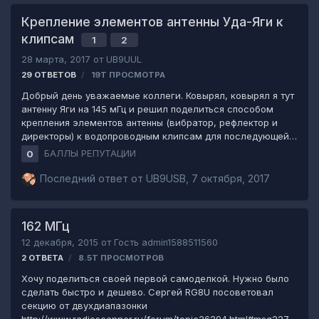
plus2.html К сожалению процесс изготовления снимать
Крепление элементов антенны Уда-Яги к
было некогда, поэтому фотка только финальная - на
клипсам
1
2
крыше.(TNX Стасу UA9UHN) За трубу для поворотки
спасибо Дмитрию UB9USB. Сегодня, испытания в реальн…
28 марта, 2017
от
UB9UUL
29
ОТВЕТОВ
19Т
ПРОСМОТРА
Добрый день уважаемые коллеги. Ковырял, ковырял я тут
антенну Яги на 145 мГц и решил поделиться способом
крепления элементов антенны (вибратор, рефлектор и
директоры) к водопроводным клипсам для последующей
установки на траверсу (антенна разборная, для полевого
БАЛЛЫ РЕПУТАЦИИ
0
выхода). Если изобрел велосипед, прошу не пинать
коваными сапогами в живот . Сразу скажу, что способ
Последний ответ от
UB9USB
,
7 октября, 2017
нудный, кропотливый и не дешевый. Но зато элемент
закрепляется намертво. Суть способа - заливка элемента
антенны и клипсы эпоксидной смолой таким образом, что
162 МГц
они образуют одно целое. Данный способ уже опробовал
12 декабря, 2015
от Гость admin1588511560
на антенне 430 мГц. Итак: смотрим, не смеёмся,
удивляемся, ну и т.д.
2
ОТВЕТА
8.5Т
ПРОСМОТРОВ
Хочу поделиться своей первой самоделкой. Нужно было
сделать быстро и дешево. Сергей RG8U посоветовал
секцию от двухдиапазонки