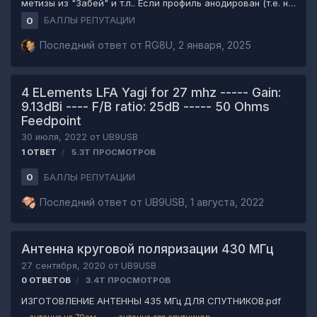
метизы из "Забей" и т.п.. Если профиль анодирован (т.е. не
"прозванивается" цешкой), то все контактные площадки
БАЛЛЫ РЕПУТАЦИИ
0
надо будет фанатично зачистить до голого алюминия.
Гроверные шайбы обязательны. Кузовные шайбы
Последний ответ от
RG8U
,
2 января, 2025
приветствуются. Настоятельно рекомендую использовать
болты (т.е. с головкой "под ключ"), а не винты (т.е. под
отвёртку). Настраивал антенным анализатором (NanoVNA).
4 ELements LFA Yagi for 27 mhz ----- Gain:
КСВ на 145 МГц в районе 1.05 КСВ на 432 МГц в районе 2.00
9.13dBi ---- F/B ratio: 25dB ----- 50 Ohms
- т.е. как получилось, но работать можно. Пытался на 432
Feedpoint
МГц подстроить…
30 июля, 2022
от
UB9USB
1
ОТВЕТ
5.3Т
ПРОСМОТРОВ
БАЛЛЫ РЕПУТАЦИИ
0
Последний ответ от
UB9USB
,
1 августа, 2022
Антенна круговой поляризации 430 МГц
27 сентября, 2020
от
UB9USB
0
ОТВЕТОВ
3.4Т
ПРОСМОТРОВ
ИЗГОТОВЛЕНИЕ АНТЕННЫ 435 МГц ДЛЯ СПУТНИКОВ.pdf