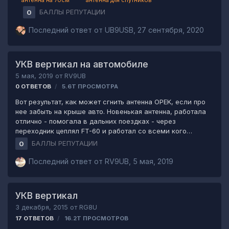
антенна на 70см
антенна для спутников
БАЛЛЫ РЕПУТАЦИИ
0
Последний ответ от
UB9USB
,
27 сентября, 2020
УКВ вертикал на автомобиле
5 мая, 2019
от
RV9UB
0
ОТВЕТОВ
5.6Т
ПРОСМОТРА
Вот результат, как может сгнить антенна OPEK, если про
нее забыть на крыше авто. Новенькая антенна, работала
отлично - помогала в дальних поездках - через
переходник цеплял FT-60 и работал со всеми кого
слышал на 144 и 430. Но последние года три вообще не
БАЛЛЫ РЕПУТАЦИИ
0
использовал - а вчера обнаружил, что там и
использовать уже нечего....кабель также прогнил весь -
Последний ответ от
RV9UB
,
5 мая, 2019
до PL разъема. Так что ребята - будьте внимательнее,
проверяйте вовремя свои антенны.
УКВ вертикал
3 декабря, 2015
от
RG8U
17
ОТВЕТОВ
16.2Т
ПРОСМОТРОВ