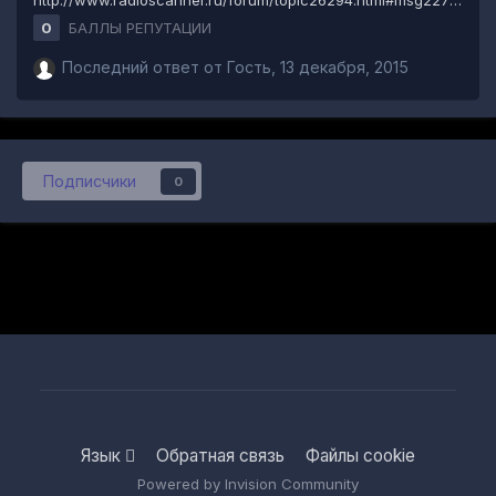
http://www.radioscanner.ru/forum/topic26294.html#msg2277
17 В Ммане размерчики подогнал под частоту, и вуаля -
БАЛЛЫ РЕПУТАЦИИ
0
КСВ=1. Водрузил на мачту в качестве приемной у
репитера.
Последний ответ от Гость,
13 декабря, 2015
Подписчики
0
Язык
Обратная связь
Файлы cookie
Powered by Invision Community