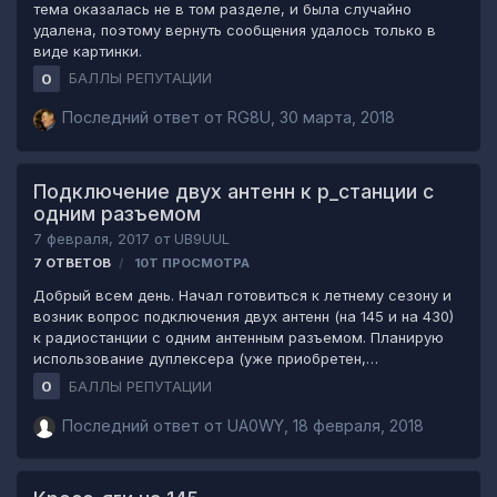
тема оказалась не в том разделе, и была случайно
удалена, поэтому вернуть сообщения удалось только в
виде картинки.
БАЛЛЫ РЕПУТАЦИИ
0
Последний ответ от
RG8U
,
30 марта, 2018
Подключение двух антенн к р_станции с
одним разъемом
7 февраля, 2017
от
UB9UUL
7
ОТВЕТОВ
10Т
ПРОСМОТРА
Добрый всем день. Начал готовиться к летнему сезону и
возник вопрос подключения двух антенн (на 145 и на 430)
к радиостанции с одним антенным разъемом. Планирую
использование дуплексера (уже приобретен,
использование без вариантов). А вопрос вот в чем: где
БАЛЛЫ РЕПУТАЦИИ
0
располагать дуплексер: ближе к станции (будет два
кабеля снижения) или же ближе к антеннам, закрепив на
Последний ответ от
UA0WY
,
18 февраля, 2018
мачте, (один кабель)? Кто сможет подсказать,
пожалуйста не пожалейте времени. Варианты на
рисунках.[/url] [/url]